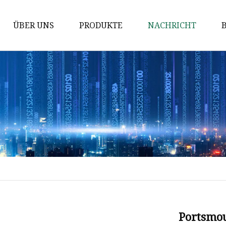
ÜBER UNS
PRODUKTE
NACHRICHT
Autoboden
Dachträger
Autoradio
Modifizierter Innenraum
Autositzzubehör
Auto-Schlafsofa
Fahrzeugmodifikation
Innenraum
Außenteile für Nutzfahrzeuge
Portsmo
Autositz