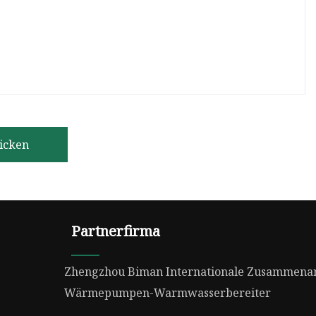
icken
Partnerfirma
Zhengzhou Biman Internationale Zusammenarbe
Wärmepumpen-Warmwasserbereiter