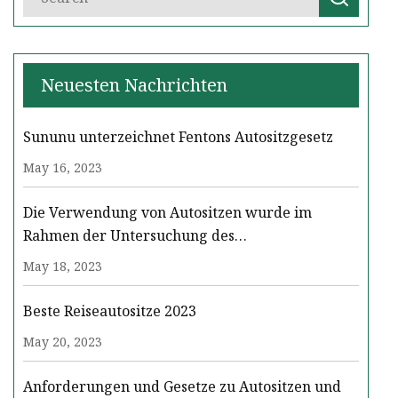
Neuesten Nachrichten
Sununu unterzeichnet Fentons Autositzgesetz
May 16, 2023
Die Verwendung von Autositzen wurde im
Rahmen der Untersuchung des
Gerichtsmediziners zum Tod des Far-North-
May 18, 2023
Unfallopfers Crystal Bryers untersucht
Beste Reiseautositze 2023
May 20, 2023
Anforderungen und Gesetze zu Autositzen und