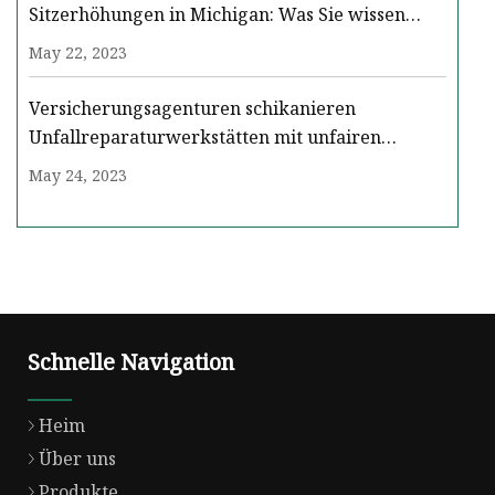
Sitzerhöhungen in Michigan: Was Sie wissen
sollten
May 22, 2023
Versicherungsagenturen schikanieren
Unfallreparaturwerkstätten mit unfairen
Inkassoforderungen
May 24, 2023
Schnelle Navigation
Heim
Über uns
Produkte