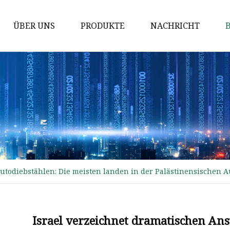
ÜBER UNS
PRODUKTE
NACHRICHT
Autoboden
Dachträger
Autoradio
Modifizierter Innenraum
Autositzzubehör
Auto-Schlafsofa
Autodiebstählen: Die meisten landen in der Palästinensischen
Fahrzeugmodifikation
Innenraum
Außenteile für Nutzfahrzeuge
Israel verzeichnet dramatischen Ans
Autositz