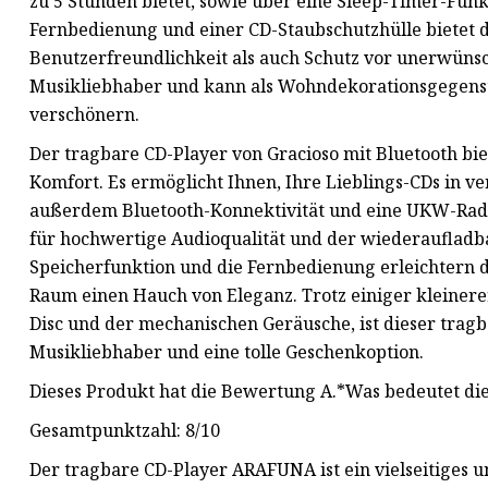
zu 5 Stunden bietet, sowie über eine Sleep-Timer-Funk
Fernbedienung und einer CD-Staubschutzhülle bietet 
Benutzerfreundlichkeit als auch Schutz vor unerwünsch
Musikliebhaber und kann als Wohndekorationsgegen
verschönern.
Der tragbare CD-Player von Gracioso mit Bluetooth bie
Komfort. Es ermöglicht Ihnen, Ihre Lieblings-CDs in 
außerdem Bluetooth-Konnektivität und eine UKW-Radi
für hochwertige Audioqualität und der wiederaufladba
Speicherfunktion und die Fernbedienung erleichtern 
Raum einen Hauch von Eleganz. Trotz einiger kleinere
Disc und der mechanischen Geräusche, ist dieser trag
Musikliebhaber und eine tolle Geschenkoption.
Dieses Produkt hat die Bewertung A.*Was bedeutet d
Gesamtpunktzahl: 8/10
Der tragbare CD-Player ARAFUNA ist ein vielseitiges un