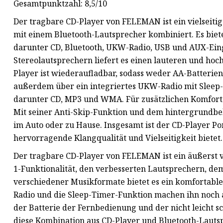
Gesamtpunktzahl: 8,5/10
Der tragbare CD-Player von FELEMAN ist ein vielseiti
mit einem Bluetooth-Lautsprecher kombiniert. Es biet
darunter CD, Bluetooth, UKW-Radio, USB und AUX-Eing
Stereolautsprechern liefert es einen lauteren und hoc
Player ist wiederaufladbar, sodass weder AA-Batterien
außerdem über ein integriertes UKW-Radio mit Sleep-
darunter CD, MP3 und WMA. Für zusätzlichen Komfort i
Mit seiner Anti-Skip-Funktion und dem hintergrundbele
im Auto oder zu Hause. Insgesamt ist der CD-Player P
hervorragende Klangqualität und Vielseitigkeit bietet.
Der tragbare CD-Player von FELEMAN ist ein äußerst vie
1-Funktionalität, den verbesserten Lautsprechern, d
verschiedener Musikformate bietet es ein komfortabl
Radio und die Sleep-Timer-Funktion machen ihn noch a
der Batterie der Fernbedienung und der nicht leicht 
diese Kombination aus CD-Player und Bluetooth-Lautspr