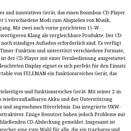
ges und innovatives Gerät, das einen Boombox-CD-Player
et 5 verschiedene Modi zum Abspielen von Musik,
ang. Mit zwei nach vorne gerichteten 15-W-
hwertigeren Klang als vergleichbare Produkte. Der CD-
 noch ständiges Aufladen erforderlich sind. Es verfügt
Timer-Funktion und unterstützt verschiedene Formate,
st der CD-Player mit einer Fernbedienung ausgestattet.
uchteten Display eignet es sich perfekt für den Einsatz
ortable von FELEMAN ein funktionsreiches Gerät, das
lseitiges und funktionsreiches Gerät. Mit seiner 2-in-
em wiederaufladbaren Akku und der Unterstützung
es und angenehmes Hörerlebnis. Das integrierte UKW-
ttraktiver. Einige Benutzer haben jedoch Probleme mit
schließenden CD-Abdeckung gemeldet. Insgesamt ist
echer eine gute Wahl für alle, die ein tragbares und