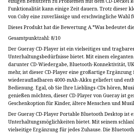
einigen Benutzern zu Problemen mit dem CD-Deckel 
Funktionalität kann einige Zeit dauern. Trotz dieser k
von Coby eine zuverlässige und erschwingliche Wahl fü
Dieses Produkt hat die Bewertung A.*Was bedeutet d
Gesamtpunktzahl: 8/10
Der Gueray CD-Player ist ein vielseitiges und tragbare
Unterhaltungsbedürfnisse bietet. Mit einem eleganten
darunter CD-Wiedergabe, Bluetooth-Konnektivität, U
mehr, ist dieser CD-Player eine großartige Ergänzung 
wiederaufladbaren 4000-mAh-Akku geliefert und enthä
Bedienung. Egal, ob Sie Ihre Lieblings-CDs hören, M
genießen möchten, dieser CD-Player von Gueray ist genau
Geschenkoption für Kinder, ältere Menschen und Musi
Der Gueray CD-Player Portable Bluetooth Desktop ist ei
Unterhaltungsmöglichkeiten bietet. Mit seinem schlank
vielseitige Ergänzung für jedes Zuhause. Die Bluetoot