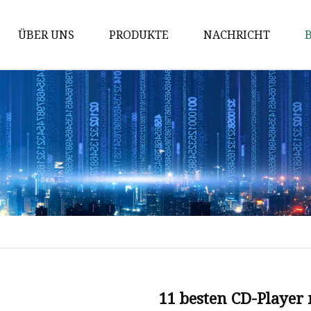
ÜBER UNS
PRODUKTE
NACHRICHT
Autoboden
Dachträger
Autoradio
Modifizierter Innenraum
Autositzzubehör
Auto-Schlafsofa
Fahrzeugmodifikation
Innenraum
Außenteile für Nutzfahrzeuge
11 besten CD-Player 
Autositz