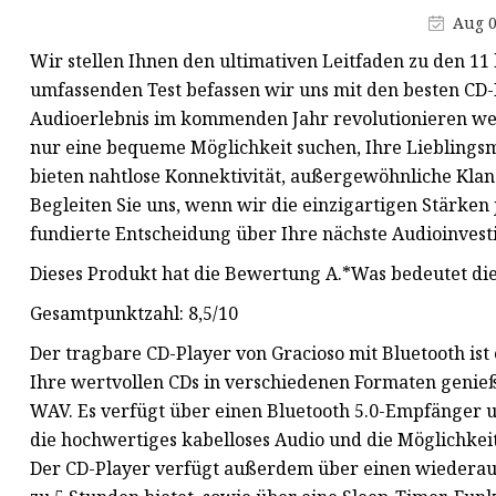
Aug 0
Autolüftung
Wir stellen Ihnen den ultimativen Leitfaden zu den 11 
Autouhr
umfassenden Test befassen wir uns mit den besten CD-
Autovorhang
Audioerlebnis im kommenden Jahr revolutionieren werd
nur eine bequeme Möglichkeit suchen, Ihre Lieblings
bieten nahtlose Konnektivität, außergewöhnliche Kla
Begleiten Sie uns, wenn wir die einzigartigen Stärken
fundierte Entscheidung über Ihre nächste Audioinvestit
Dieses Produkt hat die Bewertung A.*Was bedeutet d
Gesamtpunktzahl: 8,5/10
Der tragbare CD-Player von Gracioso mit Bluetooth ist 
Ihre wertvollen CDs in verschiedenen Formaten geni
WAV. Es verfügt über einen Bluetooth 5.0-Empfänger 
die hochwertiges kabelloses Audio und die Möglichkei
Der CD-Player verfügt außerdem über einen wiederauf