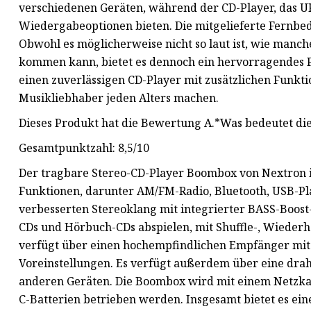
verschiedenen Geräten, während der CD-Player, das U
Wiedergabeoptionen bieten. Die mitgelieferte Fernbe
Obwohl es möglicherweise nicht so laut ist, wie manc
kommen kann, bietet es dennoch ein hervorragendes Pr
einen zuverlässigen CD-Player mit zusätzlichen Funktio
Musikliebhaber jeden Alters machen.
Dieses Produkt hat die Bewertung A.*Was bedeutet d
Gesamtpunktzahl: 8,5/10
Der tragbare Stereo-CD-Player Boombox von Nextron is
Funktionen, darunter AM/FM-Radio, Bluetooth, USB-Pla
verbesserten Stereoklang mit integrierter BASS-Boost
CDs und Hörbuch-CDs abspielen, mit Shuffle-, Wieder
verfügt über einen hochempfindlichen Empfänger mit
Voreinstellungen. Es verfügt außerdem über eine drah
anderen Geräten. Die Boombox wird mit einem Netzkab
C-Batterien betrieben werden. Insgesamt bietet es ein