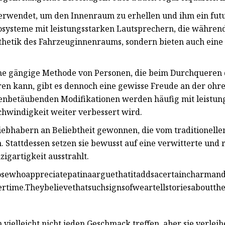
rwendet, um den Innenraum zu erhellen und ihm ein futuri
iosysteme mit leistungsstarken Lautsprechern, die währen
hetik des Fahrzeuginnenraums, sondern bieten auch eine pe
ine gängige Methode von Personen, die beim Durchquere
en kann, gibt es dennoch eine gewisse Freude an der oh
hrenbetäubenden Modifikationen werden häufig mit leistu
chwindigkeit weiter verbessert wird.
liebhabern an Beliebtheit gewonnen, die vom traditionelle
Stattdessen setzen sie bewusst auf eine verwitterte und ro
igartigkeit ausstrahlt.
whoappreciatepatinaarguethatitaddsacertaincharmandpers
rtime.Theybelievethatsuchsignsofweartellstoriesaboutthev
en vielleicht nicht jeden Geschmack treffen, aber sie verle