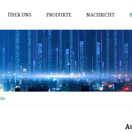
ÜBER UNS
PRODUKTE
NACHRICHT
Autoboden
Dachträger
Autoradio
Modifizierter Innenraum
Autositzzubehör
Auto-Schlafsofa
ile
Fahrzeugmodifikation
Innenraum
Außenteile für Nutzfahrzeuge
Au
Autositz