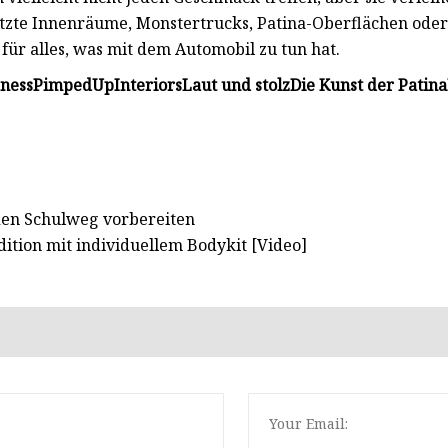
motzte Innenräume, Monstertrucks, Patina-Oberflächen ode
für alles, was mit dem Automobil zu tun hat.
ness
PimpedUpInteriors
Laut und stolz
Die Kunst der Patina
 den Schulweg vorbereiten
dition mit individuellem Bodykit [Video]