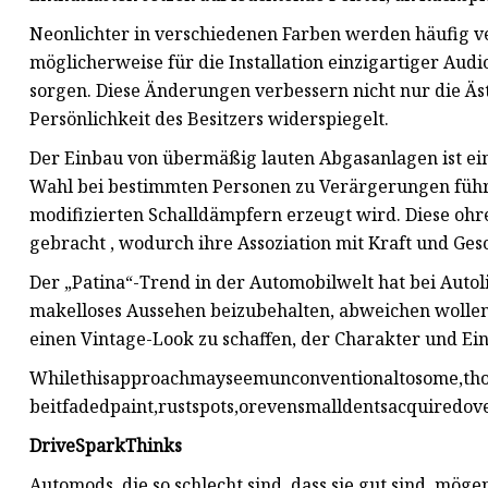
Neonlichter in verschiedenen Farben werden häufig ve
möglicherweise für die Installation einzigartiger Aud
sorgen. Diese Änderungen verbessern nicht nur die Äst
Persönlichkeit des Besitzers widerspiegelt.
Der Einbau von übermäßig lauten Abgasanlagen ist e
Wahl bei bestimmten Personen zu Verärgerungen führ
modifizierten Schalldämpfern erzeugt wird. Diese o
gebracht , wodurch ihre Assoziation mit Kraft und Ges
Der „Patina“-Trend in der Automobilwelt hat bei Auto
makelloses Aussehen beizubehalten, abweichen wollen. 
einen Vintage-Look zu schaffen, der Charakter und Einz
Whilethisapproachmayseemunconventionaltosome,those
beitfadedpaint,rustspots,orevensmalldentsacquiredove
DriveSparkThinks
Automods, die so schlecht sind, dass sie gut sind, mög