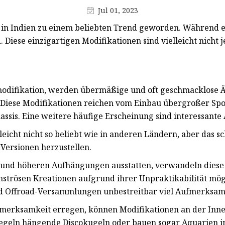
Jul 01, 2023
in Indien zu einem beliebten Trend geworden. Während ei
ind. Diese einzigartigen Modifikationen sind vielleicht nich
tomodifikation, werden übermäßige und oft geschmacklo
t. Diese Modifikationen reichen vom Einbau übergroßer Sp
ssis. Eine weitere häufige Erscheinung sind interessant
lleicht nicht so beliebt wie in anderen Ländern, aber das 
 Versionen herzustellen.
und höheren Aufhängungen ausstatten, verwandeln diese 
nströsen Kreationen aufgrund ihrer Unpraktikabilität mög
nd Offroad-Versammlungen unbestreitbar viel Aufmerksamk
erksamkeit erregen, können Modifikationen an der Innena
piegeln hängende Discokugeln oder bauen sogar Aquarien in